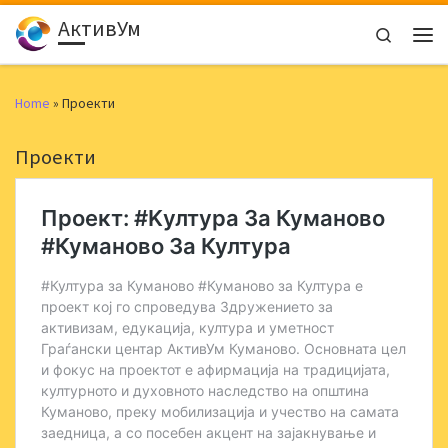
АктивУм
Skip to content
Search
Men
Home
»
Проекти
Проекти