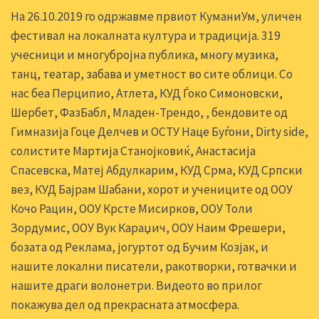
На 26.10.2019 го одржавме првиот КуманиУм, уличен
фестивал на локалната култура и традиција. 319
учесници и многубројна публика, многу музика,
танц, театар, забава и уметност во сите облици. Со
нас беа Перципио, Атлета, КУД Ѓоко Симоновски,
Шербет, ФазБабл, Младен-Трендо, , бендовите од
Гимназија Гоце Делчев и ОСТУ Наце Буѓони, Dirty side,
солистите Мартија Станојковиќ, Анастасија
Спасевска, Матеј Абдулкарим, КУД Срма, КУД Српски
вез, КУД Бајрам Шабани, хорот и учениците од ООУ
Кочо Рацин, ООУ Крсте Мисирков, ООУ Толи
Зордумис, ООУ Вук Караџич, ООУ Наим Фрешери,
бозата од Реклама, јогуртот од Бучим Козјак, и
нашите локални писатели, ракотворки, готвачки и
нашите драги волонетри. Видеото во прилог
покажува дел од прекрасната атмосфера.