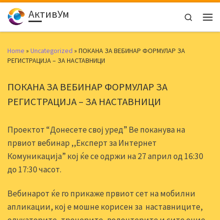
АктивУм
Skip to content
Search
Men
Home
»
Uncategorized
»
ПОКАНА ЗА ВЕБИНАР ФОРМУЛАР ЗА
РЕГИСТРАЦИЈА – ЗА НАСТАВНИЦИ
ПОКАНА ЗА ВЕБИНАР ФОРМУЛАР ЗА
РЕГИСТРАЦИЈА – ЗА НАСТАВНИЦИ
Проектот “Донесете свој уред” Ве поканува на
првиот вебинар ,,Експерт за Интернет
Комуникација” кој ќе се одржи на 27 април од 16:30
до 17:30 часот.
Вебинарот ќе го прикаже првиот сет на мобилни
апликации, кој е мошне корисен за наставниците,
едукаторите, тренерите, волонтерите и сите оние