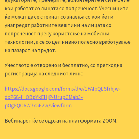
кои работат со лицата со попреченост. Учесниците
ќе можат да се стекнат со знаења со кои ќе ги
унапредат работните вештини на лицата со
попреченост преку користење на мобилни
технологии, а се со цел нивно полесно вработување
на пазарот на трудот.
Учеството е отворено и бесплатно, со претходна
регистрација на следниот линк:
https://docs.google.com/forms/d/e/1FAIpQLSfrhjw-
dxP68-f_OBpYkEHjP-UrupCMab3-
pOgEQO6W7x5E2w/viewform
Вебинарот ќе се одржи на платформата ZOOM.