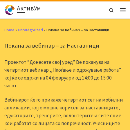
АктивУм
Skip to content
Search
Men
Home
»
Uncategorized
»
Покана за вебинар – за Наставници
Покана за вебинар – за Наставници
Проектот “Донесете свој уред” Ве поканува на
четвртиот вебинар ,,Наоѓање и одржување работа”
кој ќе се одржи на 04 февруари од 14:00 до 15:00
часот.
Вебинарот ќе го прикаже четвртиот сет на мобилни
апликации, кој е мошне корисен за наставниците,
едукаторите, тренерите, волонтерите и сите оние
кои работат со лицата со попреченост. Учесниците