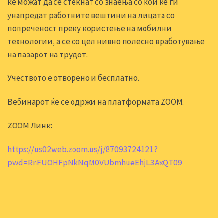
ќе можат да се стекнат со знаења со кои ќе ги
унапредат работните вештини на лицата со
попреченост преку користење на мобилни
технологии, а се со цел нивно полесно вработување
на пазарот на трудот.
Учеството е отворено и бесплатно.
Вебинарот ќе се одржи на платформата ZOOM.
ZOOM Линк:
https://us02web.zoom.us/j/87093724121?
pwd=RnFUOHFpNkNqM0VUbmhueEhjL3AxQT09